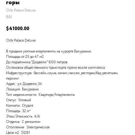
горы
Orbi Palace Deluxe
881
$
41000.00
Orbi Palace Deluxe
В продаже уютные апартаменты на курорте Бакуриани.
Площадь от 25 до 47 м2.
До подъёмника "Дидвели" 800 метров.
Остановка общественного транспорта прямо возле комплекса.
Инфраструктура: бассейн, сауна, хамам, массаж, ресторан/бар, ресепшен,
паркинг.
Адрес: ул. Дидвели, 34
Локация: Бакуриани
Тип недвижимости: Квартира/Апартаменты
Статус: Готовый
Комнаты: Студия
Площадь: 32 м²
Этаж/Этажность: 4/6
Отделка: С ремонтом
Отопление: Электрическое
Цена м2: $1281